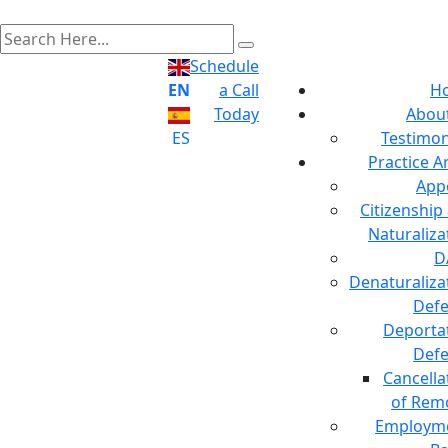
Schedule
EN
a Call
H
Today
Abou
ES
Testimon
Practice A
App
Citizenship
Naturaliza
D
Denaturaliza
Def
Deporta
Def
Cancella
of Rem
Employm