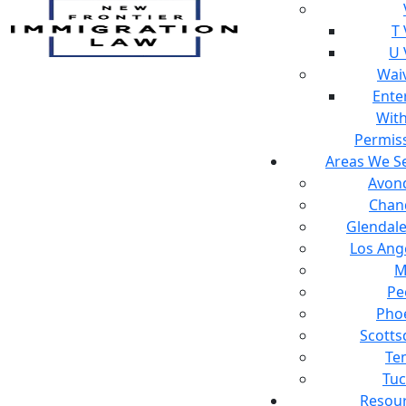
T 
U 
Wai
Ente
Wit
Permis
Areas We S
Avon
Chan
Glendale
Los Ang
M
Pe
Pho
Scotts
Te
Tu
Resou