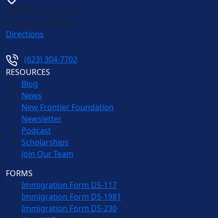
550 West Portland St.
Phoenix
,
AZ
85003
Directions
(623) 304-7702
RESOURCES
Blog
News
New Frontier Foundation
Newsletter
Podcast
Scholarships
Join Our Team
FORMS
Immigration Form DS-117
Immigration Form DS-1981
Immigration Form DS-230