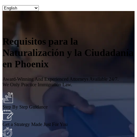
Requisitos para la
Naturalización y la Ciudadanía
en Phoenix
Award-Winning And Experienced Attorneys Available 24/7.
We Only Practice Immigration Law.
Step By Step Guidance
Get a Strategy Made Just For You