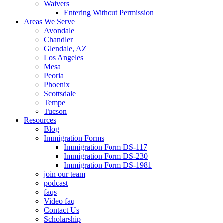
Waivers
Entering Without Permission
Areas We Serve
Avondale
Chandler
Glendale, AZ
Los Angeles
Mesa
Peoria
Phoenix
Scottsdale
Tempe
Tucson
Resources
Blog
Immigration Forms
Immigration Form DS-117
Immigration Form DS-230
Immigration Form DS-1981
join our team
podcast
faqs
Video faq
Contact Us
Scholarship