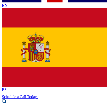
EN
ES
Schedule a Call Today