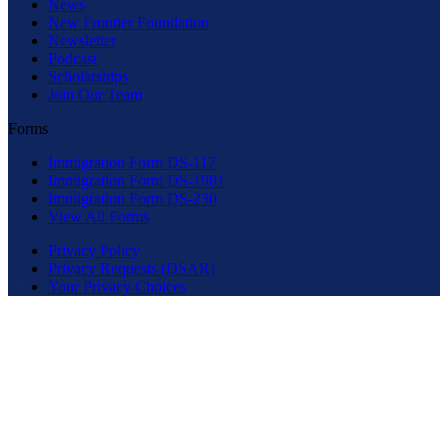
News
New Frontier Foundation
Newsletter
Podcast
Scholarships
Join Our Team
Forms
Immigration Form DS-117
Immigration Form DS-1981
Immigration Form DS-230
View All Forms
Privacy Policy
Privacy Requests (DSAR)
Your Privacy Choices