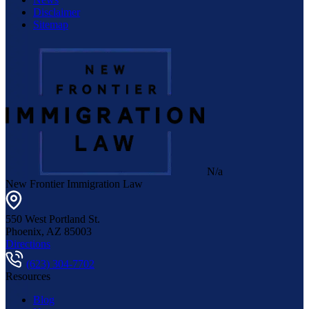
Disclaimer
Sitemap
N/a
New Frontier Immigration Law
550 West Portland St.
Phoenix
,
AZ
85003
Directions
(623) 304-7702
Resources
Blog