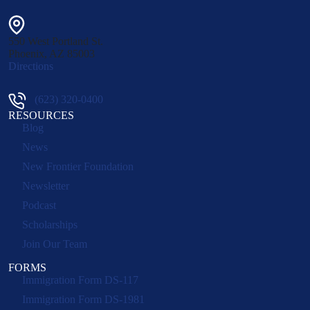
550 West Portland St.
Phoenix
,
AZ
85003
Directions
(623) 320-0400
RESOURCES
Blog
News
New Frontier Foundation
Newsletter
Podcast
Scholarships
Join Our Team
FORMS
Immigration Form DS-117
Immigration Form DS-1981