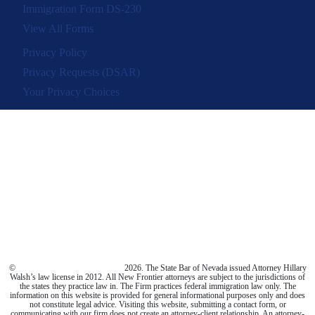
Immigration Form DS-230
View All Forms
Privacy Policy
Privacy Requests (DSAR)
Your Privacy Choices
©
New Frontier Immigration Law
2026. The State Bar of Nevada issued Attorney Hillary
Walsh’s law license in 2012. All New Frontier attorneys are subject to the jurisdictions of
the states they practice law in. The Firm practices federal immigration law only. The
information on this website is provided for general informational purposes only and does
not constitute legal advice. Visiting this website, submitting a contact form, or
communicating with our firm does not create an attorney-client relationship. An attorney-