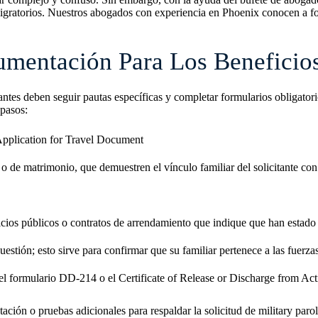
s migratorios. Nuestros abogados con experiencia en Phoenix conocen a 
cumentación Para Los Benefici
antes deben seguir pautas específicas y completar formularios obligatorios
 pasos:
pplication for Travel Document
 de matrimonio, que demuestren el vínculo familiar del solicitante con 
vicios públicos o contratos de arrendamiento que indique que han estado
cuestión; esto sirve para confirmar que su familiar pertenece a las fuerz
ar el formulario DD-214 o el Certificate of Release or Discharge from Ac
ión o pruebas adicionales para respaldar la solicitud de military parol