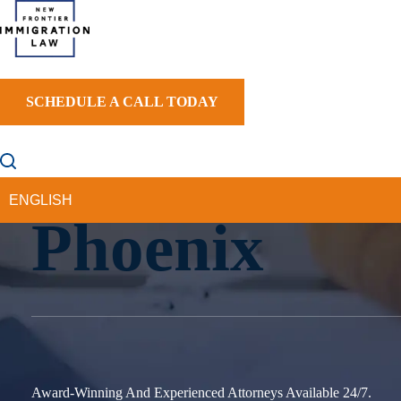
SCHEDULE A CALL TODAY
Solicitud Y
HOME
ABOUT US
PRACTICE AREAS
AREAS WE SER
Phoenix
Award-Winning And Experienced Attorneys Available 24/7.