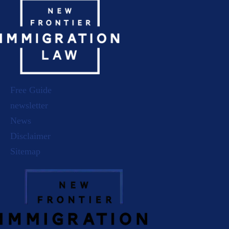
Free Guide
newsletter
News
Disclaimer
Sitemap