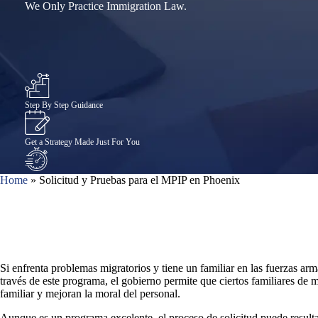
We Only Practice Immigration Law.
Step By Step Guidance
Get a Strategy Made Just For You
Home
»
Solicitud y Pruebas para el MPIP en Phoenix
Avoid Common Mistakes & Delays
1,000+ Google Reviews
Si enfrenta problemas migratorios y tiene un familiar en las fuerzas ar
través de este programa, el gobierno permite que ciertos familiares de m
familiar y mejoran la moral del personal.
Aunque es un programa excelente, el proceso de solicitud puede resul