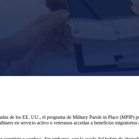
madas de los EE. UU., el programa de Military Parole in Place (MPIP) pu
ilitares en servicio activo o veteranos accedan a beneficios migratorios 
tar complejo y confuso. Sin embargo, con la ayuda del bufete de aboga