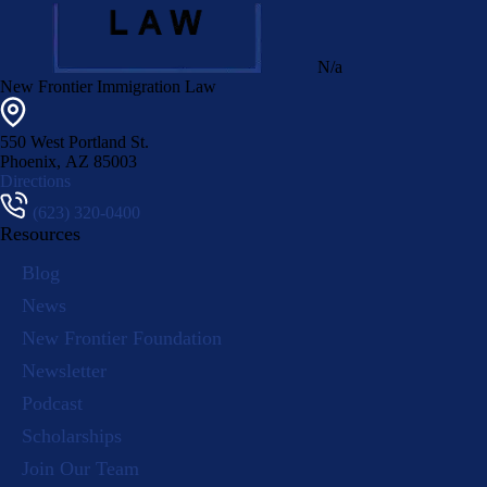
N/a
New Frontier Immigration Law
550 West Portland St.
Phoenix
,
AZ
85003
Directions
(623) 320-0400
Resources
Blog
News
New Frontier Foundation
Newsletter
Podcast
Scholarships
Join Our Team