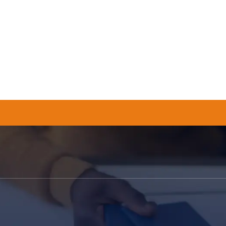
 Pruebas Para
VE
RESOURCES