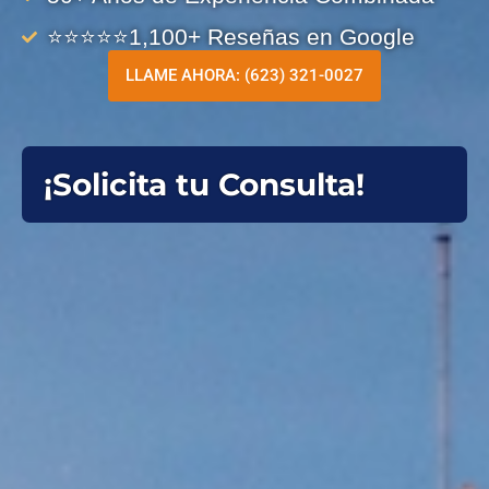
⭐️⭐️⭐️⭐️⭐️1,100+ Reseñas en Google
LLAME AHORA: (623) 321-0027
¡Solicita tu Consulta!