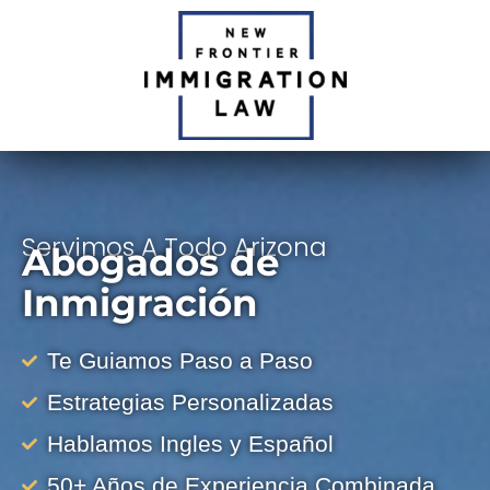
Servimos A Todo Arizona
Abogados de
Inmigración
Te Guiamos Paso a Paso
Estrategias Personalizadas
Hablamos Ingles y Español
50+ Años de Experiencia Combinada